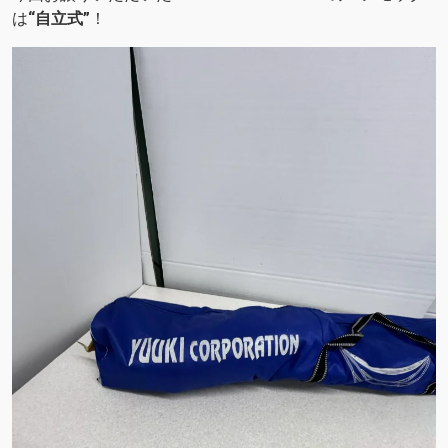
は
“自立式”
！