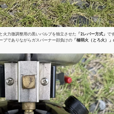
と火力微調整用の黒いバルブを独立させた
「2レバー方式」
で
ーブでありながらガスバーナー顔負けの
「極弱火（とろ火）」